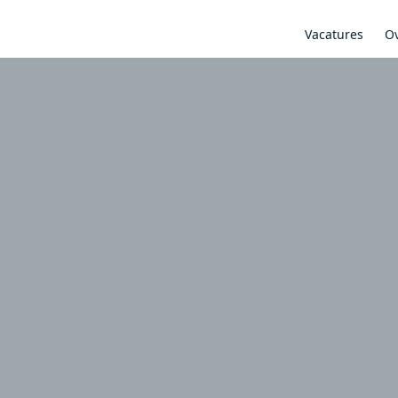
Vacatures
Ov
Vacatures
Overige Diensten
Uitzendbureau starten
Contact
Salarisadministratie
Inschrijven
Backoffice
Flex Services
Documenten
Urenregistratietool
Opdrachtgevers