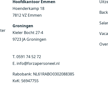
Hoofdkantoor Emmen
Uitz
Hoenderkamp 18
Back
7812 VZ Emmen
Sala
Groningen
hter
Kieler Bocht 27-4
Vaca
9723 JA Groningen
Over
T.
0591 74 52 72
E.
info@forzapersoneel.nl
Rabobank: NL61RABO0302088385
KvK: 56947755